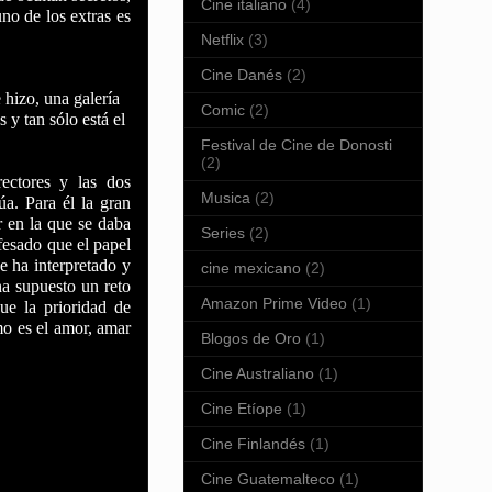
Cine italiano
(4)
no de los extras es
Netflix
(3)
Cine Danés
(2)
 hizo, una galería
Comic
(2)
y tan sólo está el
Festival de Cine de Donosti
(2)
ectores y las dos
Musica
(2)
úa. Para él la gran
r en la que se daba
Series
(2)
esado que el papel
e ha interpretado y
cine mexicano
(2)
a supuesto un reto
Amazon Prime Video
(1)
ue la prioridad de
o es el amor, amar
Blogos de Oro
(1)
Cine Australiano
(1)
Cine Etíope
(1)
Cine Finlandés
(1)
Cine Guatemalteco
(1)