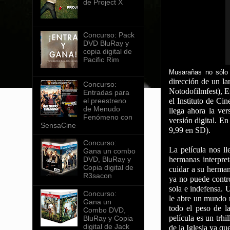
de Project X
Concurso: Pack
DVD BluRay y
copia digital de
Pacific Rim
Musarañas no sólo 
dirección de un la
Concurso:
Notodofilmfest), E
Entradas para
el preestreno
el Instituto de Ci
de Menudo
llega ahora la ve
Fenómeno con
versión digital. E
SensaCine
9,99 en SD).
Concurso:
La película nos l
Gana un combo
hermanas interpre
DVD, BluRay y
Copia digital de
cuidar a su herman
R3sacon
ya no puede contr
sola e indefensa. 
Concurso:
le abre un mundo n
Gana un
todo el peso de la
Combo DVD,
película es un trh
BluRay y Copia
digital de Jack
de la Iglesia ya qu