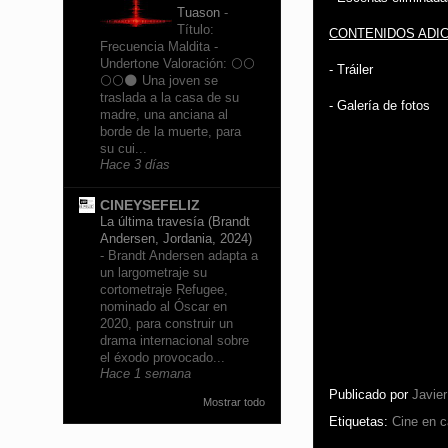
Tuason
-
Título:
CONTENIDOS ADIC
Frecuencia Maldita -
Undertone Valoración: 🌕🌕
- Tráiler
🌕🌕🌑 Una joven se
traslada a la casa de su
- Galería de fotos
madre, una anciana al
borde de la muerte, para
su cui...
Hace 3 días
CINEYSEFELIZ
La última travesía (Brandt
Andersen, Jordania, 2024)
-
Brandt Andersen adapta a
un largometraje su
cortometraje Refugee,
nominado al Óscar en
2020, para construir un
drama internacional sobre
el éxodo provocado...
Hace 1 semana
Publicado por
Javie
Mostrar todo
Etiquetas:
Cine en 