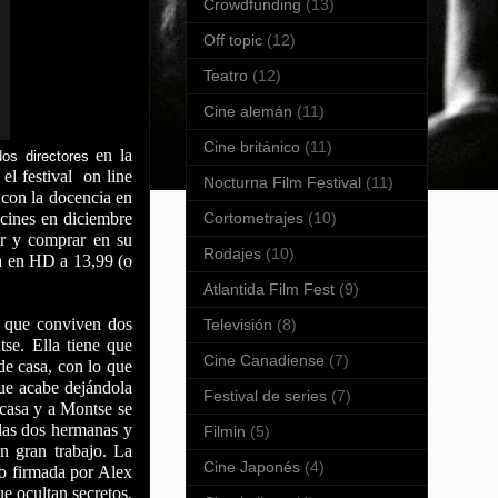
Crowdfunding
(13)
Off topic
(12)
Teatro
(12)
Cine alemán
(11)
Cine británico
(11)
en la
dos directores
el festival on line
Nocturna Film Festival
(11)
 con la docencia en
Cortometrajes
(10)
 cines en diciembre
r y comprar en su
Rodajes
(10)
ra en HD a 13,99 (o
Atlantida Film Fest
(9)
a que conviven dos
Televisión
(8)
e. Ella tiene que
Cine Canadiense
(7)
de casa, con lo que
ue acabe dejándola
Festival de series
(7)
 casa y a Montse se
 las dos hermanas y
Filmin
(5)
un gran trabajo. La
Cine Japonés
(4)
do firmada por Alex
ue ocultan secretos,