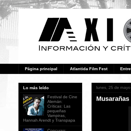
Página principal
Atlantida Film Fest
Entre
lunes, 25 de mayo
Lo más leído
Festival de Cine
Musarañas 
Alemán:
Críticas: Las
pequeñas
Vampiras,
Hannah Arendt y Transpapa
Concurso: