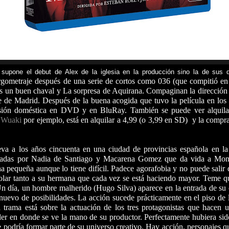
supone el debut de Alex de la iglesia en la producción sino la de sus 
rgometraje después de una serie de cortos como 036 (que compitió en 
s un buen chaval y La sorpresa de Aquirana. Compaginan la dirección
ne de Madrid. Después de la buena acogida que tuvo la película en los
rsión doméstica en DVD y en BluRay. También se puede ver alquila
n
Wuaki
por ejemplo, está en alquilar a 4,99 (o 3,99 en SD) y la comp
leva a los años cincuenta en una ciudad de provincias española en l
tadas por Nadia de Santiago y Macarena Gomez que da vida a Monts
a pequeña aunque lo tiene difícil. Padece agorafobia y no puede salir 
olar tanto a su hermana que cada vez se está haciendo mayor. Teme q
Un día, un hombre malherido (Hugo Silva) aparece en la entrada de su
uevo de posibilidades. La acción sucede prácticamente en el piso de
 trama está sobre la actuación de los tres protagonistas que hacen 
iller en donde se ve la mano de su productor. Perfectamente hubiera si
e podría formar parte de su universo creativo. Hay acción, personajes q