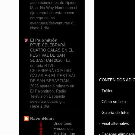
acontecimientos de Spider-
Man: No Way Home son el
eje central de esta nueva
entrega de las
aventuras/desventuras d...
Hace 1 día
El Palomitrón
RTVE CELEBRARÁ
CUATRO GALAS EN EL
FESTIVAL DE SAN
SEBASTIÁN 2026
-
La
entrada RTVE
CELEBRARÁ CUATRO
GALAS EN EL FESTIVAL
CONTENIDOS ADIC
DE SAN SEBASTIÁN
2026 apareció primero en
- Tráiler
El Palomitrón. Radio
Televisión Española
celebrará cuatro g...
- Cómo se hizo
Hace 1 día
- Galería de fotos
RavenHeart
- Final alternativo
Undertone:
Frecuencia
Maldita - Ian
- Escenas eliminada