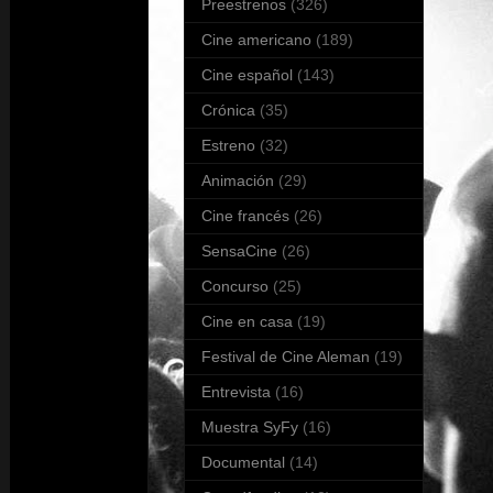
Preestrenos
(326)
Cine americano
(189)
Cine español
(143)
Crónica
(35)
Estreno
(32)
Animación
(29)
Cine francés
(26)
SensaCine
(26)
Concurso
(25)
Cine en casa
(19)
Festival de Cine Aleman
(19)
Entrevista
(16)
Muestra SyFy
(16)
Documental
(14)