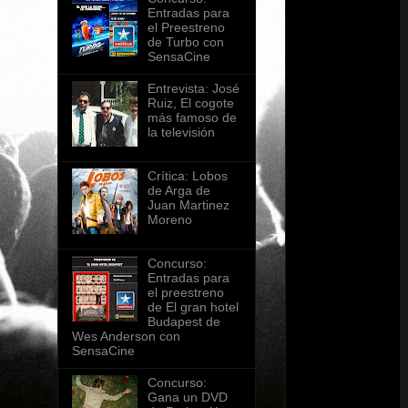
Entradas para
el Preestreno
de Turbo con
SensaCine
Entrevista: José
Ruiz, El cogote
más famoso de
la televisión
Crítica: Lobos
de Arga de
Juan Martinez
Moreno
Concurso:
Entradas para
el preestreno
de El gran hotel
Budapest de
Wes Anderson con
SensaCine
Concurso:
Gana un DVD