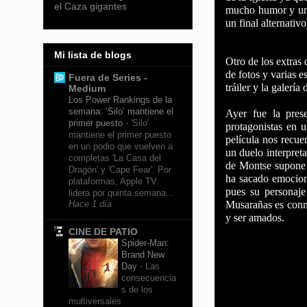
el Caza gigantes
mucho humor y un f
un final alternativ
Mi lista de blogs
Otro de los extras
de fotos y varias 
Fuera de Series -
tráiler y la galería
Medium
Los Power Rankings de la
semana: ‘Silo’ mantiene el
Ayer fue la pres
primer puesto
-
'Silo'
protagonistas en u
mantiene el primer puesto
película nos recue
en un podio que vuelven a
un duelo interpret
completas 'La Casa del
de Montse supone u
Dragón' y 'Cape Fear'. Por
ha sacado emocion
plataformas, Apple TV
pues su personaje
lidera por quinta semana...
Musarañas es conm
Hace 1 día
y ser amados.
CINE DE PATIO
Spider-Man:
Brand New
Day
-
Las
consecuencia
s de los
multiversales