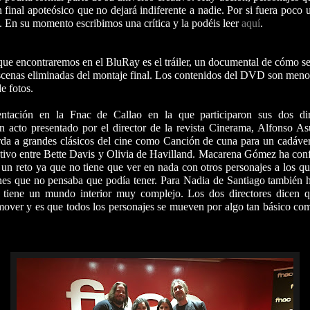
inal apoteósico que no dejará indiferente a nadie. Por si fuera poco u
o. En su momento escribimos una crítica y la podéis leer
aquí
.
 que encontraremos en el BluRay es el tráiler, un documental de cómo se
escenas eliminadas del montaje final. Los contenidos del DVD son menos 
 de fotos.
entación en la Fnac de Callao en la que participaron sus dos dir
n acto presentado por el director de la revista Cinerama, Alfonso As
rda a grandes clásicos del cine como Canción de cuna para un cadáve
ativo entre
Bette Davis y Olivia de Havilland. Macarena Gómez ha conf
n reto ya que no tiene que ver en nada con otros personajes a los qu
es que no pensaba que podía tener. Para Nadia de Santiago también h
 tiene un mundo interior muy complejo. Los dos directores dicen q
over y es que todos los personajes se mueven por algo tan básico com