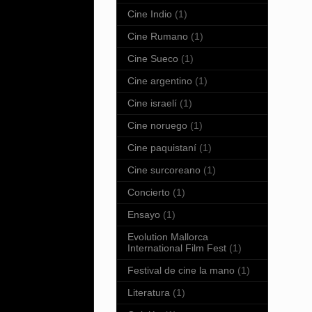
Cine Indio
(1)
Cine Rumano
(1)
Cine Sueco
(1)
Cine argentino
(1)
Cine israelí
(1)
Cine noruego
(1)
Cine paquistaní
(1)
Cine surcoreano
(1)
Concierto
(1)
Ensayo
(1)
Evolution Mallorca
International Film Fest
(1)
Festival de cine la mano
(1)
Literatura
(1)