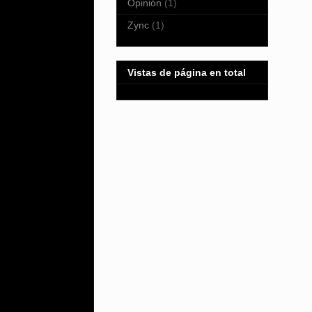
Opinión
(1)
Zync
(1)
Vistas de página en total