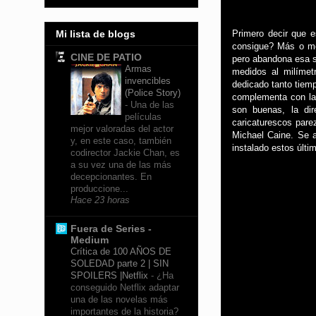
Primero decir que e
Mi lista de blogs
consigue? Más o men
CINE DE PATIO
pero abandona esa si
Armas
medidos al milímet
invencibles
dedicado tanto tiemp
(Police Story)
complementa con la p
-
Una de las
son buenas, la di
películas
caricaturescos pare
mejor valoradas del actor
Michael Caine. Se a
y, en este caso, también
instalado estos últi
codirector Jackie Chan, es
a su vez una de las más
decepcionantes. En
produccione...
Hace 23 horas
Fuera de Series -
Medium
Crítica de 100 AÑOS DE
SOLEDAD parte 2 | SIN
SPOILERS |Netflix
-
¿Ha
conseguido Netflix adaptar
una de las novelas más
importantes de la historia?