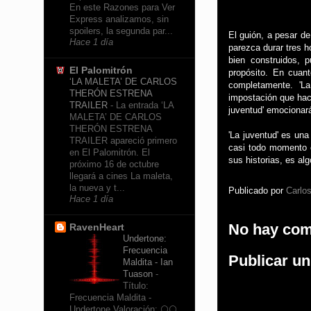
En este Razones para Ver
Express analizamos, sin
spoilers, la segunda par...
El guión, a pesar d
Hace 1 día
parezca durar tres 
bien construidos, 
El Palomitrón
propósito. En cuan
‘LA MALETA’ DE CARLOS
completamente. 'L
THERÓN ESTRENA
impostación que hac
TRAILER
-
La entrada ‘LA
juventud' emocionará
MALETA’ DE CARLOS
THERÓN ESTRENA
'La juventud' es un
TRAILER apareció primero
casi todo momento c
en El Palomitrón. El
sus historias, es a
próximo 16 de octubre
llegará a cines La maleta,
la nueva y t...
Publicado por
Carlos
Hace 1 día
No hay com
RavenHeart
Undertone:
Frecuencia
Publicar u
Maldita - Ian
Tuason
-
Título:
Frecuencia Maldita -
Undertone Valoración: 🌕🌕