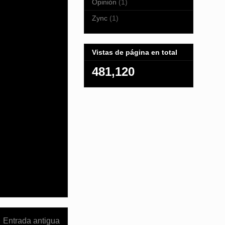
Opinión
(1)
Zync
(1)
Vistas de página en total
481,120
Entrada antigua