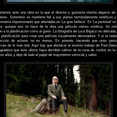
stamos ante una obra en la que el director y guionista intenta alejarse de s
os. Sorrentino se mantiene fiel a sus planos tremendamente estéticos y 
metría impresionante que abundaba en 'La gran belleza'. En 'La juventud' no
ro, aunque eso no hace de la obra una película menos estética. Se not
o a la planificación como al guión. La fotografía de Luca Bigazzi es delicada,
lanificación para crear una película visualmente abrumadora. Y si la realiz
rección de actores no es menos. Es potente, haciendo que unos person
zcan de lo más real. Aquí hay que destacar el enorme trabajo de Paul Dan
gradece que éste último haya decidido salirse de la zona de confort en la
mos años y deje de lado el papel de mayordomo servicial y sabio.