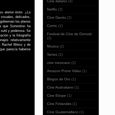
Cine italiano
(4)
Netflix
(3)
u aterior éxito. ¿Lo
visuales, delicados,
Cine Danés
(2)
 gobiernan los planos
Comic
(2)
a que Sorrentino ha
 sutil y poderosa. Se
Festival de Cine de Donosti
ación y la fotografía
(2)
ajes relativamente
o, Rachel Weisz y de
Musica
(2)
 que parecía haberse
Series
(2)
cine mexicano
(2)
Amazon Prime Video
(1)
Blogos de Oro
(1)
Cine Australiano
(1)
Cine Etíope
(1)
Cine Finlandés
(1)
Cine Guatemalteco
(1)