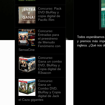
Concurso: Pack
DVD BluRay y
copia digital de
Pacific Rim
Concurso:
Entradas para
Todos esperábamos la
el preestreno
y premios más impor
de Menudo
inglesa. ¿Qué nos d
Fenómeno con
SensaCine
Concurso:
Gana un combo
DVD, BluRay y
Copia digital de
R3sacon
Concurso:
Gana un
Combo DVD,
BluRay y Copia
digital de Jack
el Caza gigantes