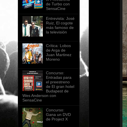
de Turbo con
SensaCine
Entrevista: José
Ruiz, El cogote
más famoso de
la televisión
Crítica: Lobos
de Arga de
Juan Martinez
Moreno
Concurso:
Entradas para
el preestreno
de El gran hotel
Budapest de
Wes Anderson con
SensaCine
Concurso:
Gana un DVD
de Project X