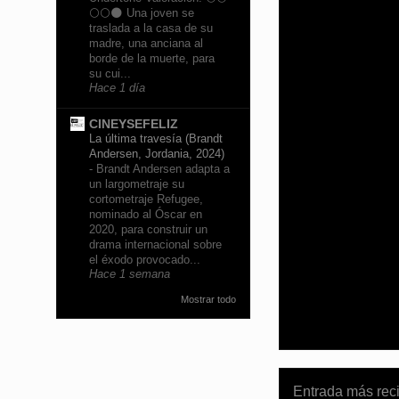
🌕🌕🌑 Una joven se
traslada a la casa de su
madre, una anciana al
borde de la muerte, para
su cui...
Hace 1 día
CINEYSEFELIZ
La última travesía (Brandt
Andersen, Jordania, 2024)
-
Brandt Andersen adapta a
un largometraje su
cortometraje Refugee,
nominado al Óscar en
2020, para construir un
drama internacional sobre
el éxodo provocado...
Hace 1 semana
Mostrar todo
Entrada más rec