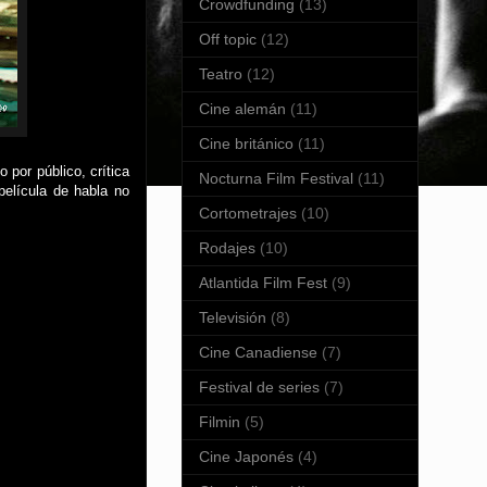
Crowdfunding
(13)
Off topic
(12)
Teatro
(12)
Cine alemán
(11)
Cine británico
(11)
 por público, crítica
Nocturna Film Festival
(11)
película de habla no
Cortometrajes
(10)
Rodajes
(10)
Atlantida Film Fest
(9)
Televisión
(8)
Cine Canadiense
(7)
Festival de series
(7)
Filmin
(5)
Cine Japonés
(4)