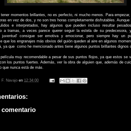
e tener momentos brillantes, no es perfecto, ni mucho menos. Para empezar, 
horas en vez de dos, y no son tres horas completamente disfrutables. Aunque 
pulidos e interpretados, hay algunos que pueden incluso resultar pesad
to a tramas, a veces parece querer seguir la estela de su predecesora, 
a juventud' consigue ser emotiva y emocionar, pero siempre hay un p
e que los engranajes más obvios del guión queden al aire en algunos moment
, ya que como he mencionado antes tiene algunos puntos brillantes dignos de
a película muy recomendable a pesar de sus puntos flojos, ya que estos s
on los puntos fuertes. Además, ver la obra de alguien que, además de cuida
lgo que nunca está de más.
 F. Navajo
en
12:34:00
entarios:
n comentario