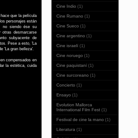
Cine Indio
(1)
hace que la película
Cine Rumano
(1)
los personajes están
Cine Sueco
(1)
os no siendo ése su
y otras desmarcarse
Cine argentino
(1)
unto subyacente de
os. Pese a esto, 'La
Cine israelí
(1)
 'La gran belleza'.
Cine noruego
(1)
e ven compensados en
Cine paquistaní
(1)
r la estética, cuida
Cine surcoreano
(1)
Concierto
(1)
Ensayo
(1)
Evolution Mallorca
International Film Fest
(1)
Festival de cine la mano
(1)
Literatura
(1)