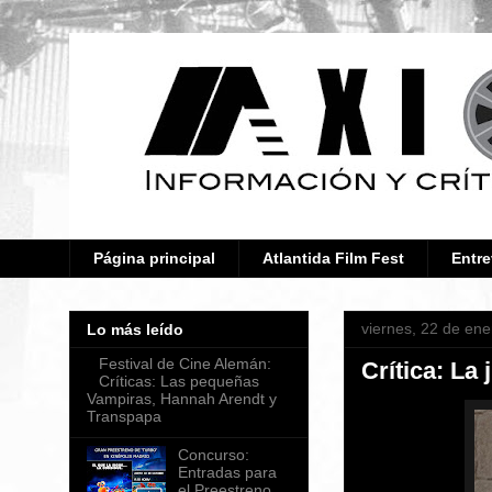
Página principal
Atlantida Film Fest
Entre
viernes, 22 de en
Lo más leído
Festival de Cine Alemán:
Crítica: La
Críticas: Las pequeñas
Vampiras, Hannah Arendt y
Transpapa
Concurso:
Entradas para
el Preestreno