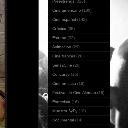
Preestrenos
(326)
Cine americano
(189)
Cine español
(143)
Crónica
(35)
Estreno
(32)
Animación
(29)
Cine francés
(26)
SensaCine
(26)
Concurso
(25)
Cine en casa
(19)
Festival de Cine Aleman
(19)
Entrevista
(16)
Muestra SyFy
(16)
Documental
(14)