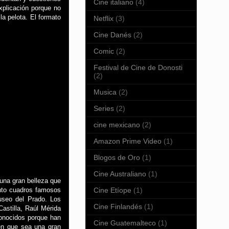
Cine italiano
(4)
xplicación porque no
la pelota. El formato
Netflix
(3)
Cine Danés
(2)
Comic
(2)
Festival de Cine de Donosti
(2)
Musica
(2)
Series
(2)
cine mexicano
(2)
Amazon Prime Video
(1)
Blogos de Oro
(1)
Cine Australiano
(1)
 una gran belleza que
Cine Etíope
(1)
ento cuadros famosos
useo del Prado. Los
Cine Finlandés
(1)
astilla, Raúl Mérida
onocidos porque han
Cine Guatemalteco
(1)
cen que sea una gran