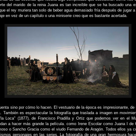
te del marido de la reina Juana es tan increíble que se ha buscado una e
que el rey muriera tan solo de beber agua demasiado fría después de jugar a 
aje en vez de un capítulo o una miniserie creo que es bastante acertada.
uenta sino por cómo lo hacen. El vestuario de la época es impresionante, de
a. También es espectacular la fotografía que traslada a imagen en movimi
a Loca" (1877), de Francisco Pradilla y Ortiz que podemos ver en el M
dan a hacer más grande la película. como Irene Escolar como Juana I de C
moso o Sancho Gracia como el viudo Fernando de Aragón. Todos ellos ya c
mismos personajes en las series. La fotografía de una gran hermosura ha