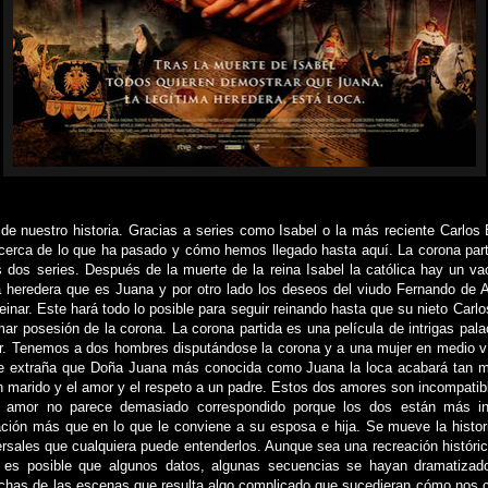
 nuestro historia. Gracias a series como Isabel o la más reciente Carlos
erca de lo que ha pasado y cómo hemos llegado hasta aquí. La corona part
s dos series. Después de la muerte de la reina Isabel la católica hay un va
ma heredera que es Juana y por otro lado los deseos del viudo Fernando de
reinar. Este hará todo lo posible para seguir reinando hasta que su nieto Carl
r posesión de la corona. La corona partida es una película de intrigas pala
r. Tenemos a dos hombres disputándose la corona y a una mujer en medio v
e extraña que Doña Juana más conocida como Juana la loca acabará tan ma
 marido y el amor y el respeto a un padre. Estos dos amores son incompatibl
e amor no parece demasiado correspondido porque los dos están más i
ación más que en lo que le conviene a su esposa e hija. Se mueve la histor
ersales que cualquiera puede entenderlos. Aunque sea una recreación históric
e es posible que algunos datos, algunas secuencias se hayan dramatizado
chas de las escenas que resulta algo complicado que sucedieran cómo nos 