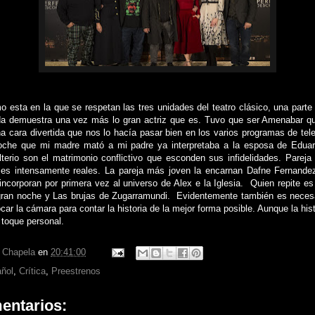
o esta en la que se respetan las tres unidades del teatro clásico, una parte
da demuestra una vez más lo gran actriz que es. Tuvo que ser Amenabar q
a cara divertida que nos lo hacía pasar bien en los varios programas de tele
noche que mi madre mató a mi padre ya interpretaba a la esposa de Edua
terio son el matrimonio conflictivo que esconden sus infidelidades. Pareja f
jes intensamente reales. La pareja más joven la encarnan Dafne Fernande
incorporan por primera vez al universo de Alex e la Iglesia. Quien repite es
ran noche y Las brujas de Zugarramundi. Evidentemente también es necesa
ar la cámara para contar la historia de la mejor forma posible. Aunque la his
 toque personal.
r Chapela
en
20:41:00
añol
,
Crítica
,
Preestrenos
entarios: