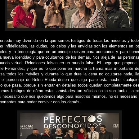
nredo muy divertida en la que somos testigos de todas las miserias y todos
as infidelidades, las dudas, los celos y las envidias son los elementos en 
iles y la tecnología que en un principio sirven para acercanos y para cone
na nueva identidad y para ocultarnos de los demás. Nos aleja de las person
undo virtual. Relaciones falsas en un mundo falso. El juego que propone 
fne Fernandez, y que es lo que pone en marcha la trama más importante de 
esa todos los móviles y durante lo que dure la cena no ocultarse nada, l
a, el personaje de Belen Rueda desea que algo pase esta noche, cualquie
rto que pasa, porque sin entrar en detalles todos quedan completamente d
mos testigos de cómo estas amistades tan sólidas no lo son tanto. La pe
s necesario que nos quedemos algo para nosotros mismos, no es necesario 
portantes para poder convivir con los demás.