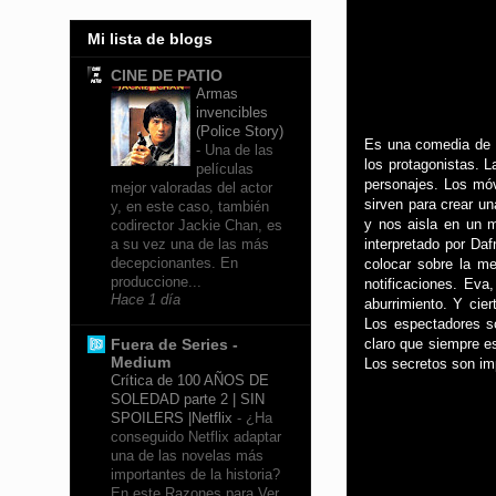
Mi lista de blogs
CINE DE PATIO
Armas
invencibles
(Police Story)
Es una comedia de e
-
Una de las
los protagonistas. L
películas
personajes. Los móv
mejor valoradas del actor
sirven para crear u
y, en este caso, también
y nos aisla en un m
codirector Jackie Chan, es
interpretado por Da
a su vez una de las más
decepcionantes. En
colocar sobre la m
produccione...
notificaciones. Ev
Hace 1 día
aburrimiento. Y cie
Los espectadores so
claro que siempre e
Fuera de Series -
Medium
Los secretos son im
Crítica de 100 AÑOS DE
SOLEDAD parte 2 | SIN
SPOILERS |Netflix
-
¿Ha
conseguido Netflix adaptar
una de las novelas más
importantes de la historia?
En este Razones para Ver