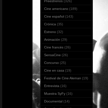
Preestrenos
(326)
Cine americano
(189)
Cine español
(143)
Crónica
(35)
Estreno
(32)
Animación
(29)
Cine francés
(26)
SensaCine
(26)
Concurso
(25)
Cine en casa
(19)
Festival de Cine Aleman
(19)
Entrevista
(16)
Muestra SyFy
(16)
Documental
(14)