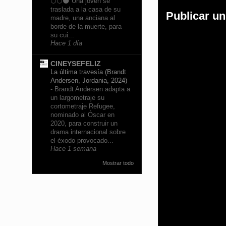
🌕🌕🌑 Una joven se
traslada a la casa de su
Publicar u
madre, una anciana al
borde de la muerte, para
su cui...
Hace 1 día
CINEYSEFELIZ
La última travesía (Brandt
Andersen, Jordania, 2024)
-
Brandt Andersen adapta a
un largometraje su
cortometraje Refugee,
nominado al Óscar en
2020, para construir un
drama internacional sobre
el éxodo provocado...
Hace 1 semana
Mostrar todo