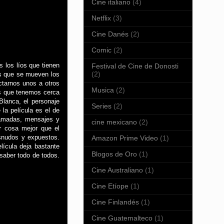
Cine italiano
(4)
Netflix
(3)
Cine Danés
(2)
Comic
(2)
 los líos que tienen
Festival de Cine de Donosti
(2)
los que se mueven los
ctarnos unos a otros
Musica
(2)
as que tenemos cerca
Blanca, el personaje
Series
(2)
la película es el de
lamadas, mensajes y
cine mexicano
(2)
r cosa mejor que el
esnudos y expuestos.
Amazon Prime Video
(1)
lícula deja bastante
Blogos de Oro
(1)
saber todo de todos.
Cine Australiano
(1)
Cine Etíope
(1)
Cine Finlandés
(1)
Cine Guatemalteco
(1)