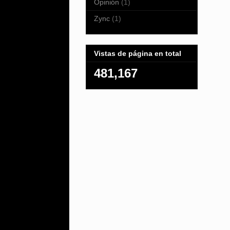
Opinión
(1)
Zync
(1)
Vistas de página en total
481,167