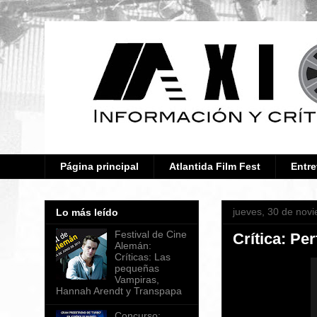
Página principal
Atlantida Film Fest
Entre
jueves, 30 de nov
Lo más leído
Festival de Cine
Crítica: Pe
Alemán:
Críticas: Las
pequeñas
Vampiras,
Hannah Arendt y Transpapa
Concurso: