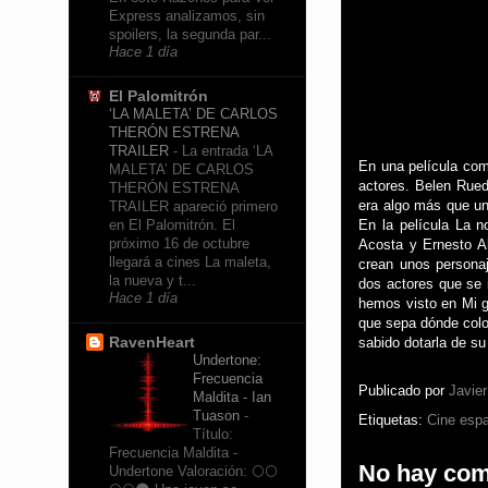
Express analizamos, sin
spoilers, la segunda par...
Hace 1 día
El Palomitrón
‘LA MALETA’ DE CARLOS
THERÓN ESTRENA
TRAILER
-
La entrada ‘LA
En una película com
MALETA’ DE CARLOS
actores. Belen Rue
THERÓN ESTRENA
era algo más que un
TRAILER apareció primero
En la película La 
en El Palomitrón. El
próximo 16 de octubre
Acosta y Ernesto Al
llegará a cines La maleta,
crean unos persona
la nueva y t...
dos actores que se 
Hace 1 día
hemos visto en Mi g
que sepa dónde coloc
RavenHeart
sabido dotarla de su
Undertone:
Frecuencia
Publicado por
Javie
Maldita - Ian
Tuason
-
Etiquetas:
Cine esp
Título:
Frecuencia Maldita -
No hay com
Undertone Valoración: 🌕🌕