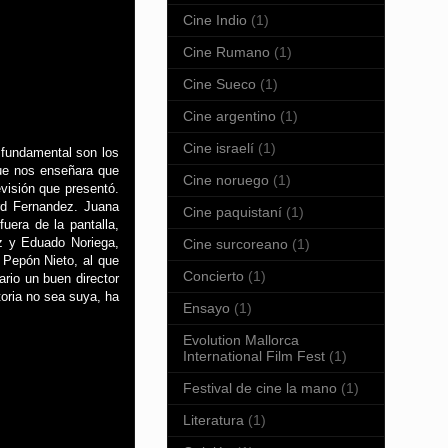
Cine Indio
(1)
Cine Rumano
(1)
Cine Sueco
(1)
Cine argentino
(1)
Cine israelí
(1)
 fundamental son los
ue nos enseñara que
Cine noruego
(1)
visión que presentó.
rd Fernandez. Juana
Cine paquistaní
(1)
uera de la pantalla,
z y Eduado Noriega,
Cine surcoreano
(1)
 Pepón Nieto, al que
Concierto
(1)
rio un buen director
toria no sea suya, ha
Ensayo
(1)
Evolution Mallorca
International Film Fest
(1)
Festival de cine la mano
(1)
Literatura
(1)