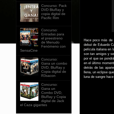
Concurso: Pack
DVD BluRay y
copia digital de
Pacific Rim
Concurso:
Entradas para
el preestreno
Hace poco más de un
de Menudo
debut de Eduardo Ca
Fenómeno con
película italiana e
SensaCine
son tan amigos y se
por el que se pondr
Concurso:
en el último momento
Gana un combo
DVD, BluRay y
detrás de las apari
Copia digital de
llena, un eclipse q
R3sacon
luna de sangre hace
Concurso:
Gana un
Combo DVD,
BluRay y Copia
digital de Jack
el Caza gigantes