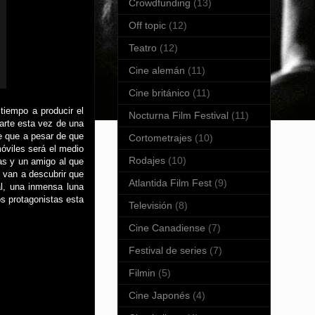
Crowdfunding
(13)
Off topic
(12)
Teatro
(12)
Cine alemán
(11)
Cine británico
(11)
tiempo a producir el
Nocturna Film Festival
(11)
arte esta vez de una
e que a pesar de que
Cortometrajes
(10)
óviles será el medio
Rodajes
(10)
as y un amigo al que
y van a descubrir que
Atlantida Film Fest
(9)
al, una inmensa luna
s protagonistas esta
Televisión
(8)
Cine Canadiense
(7)
Festival de series
(7)
Filmin
(5)
Cine Japonés
(4)