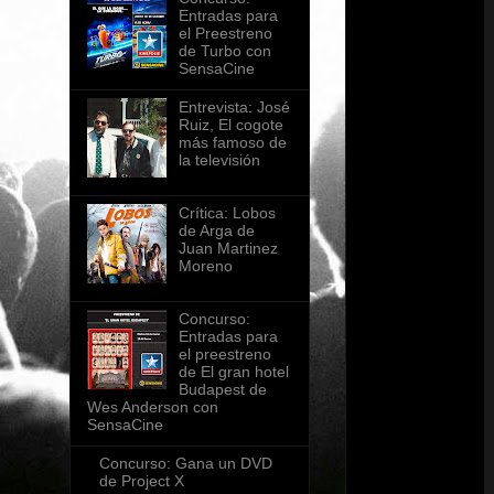
Entradas para
el Preestreno
de Turbo con
SensaCine
Entrevista: José
Ruiz, El cogote
más famoso de
la televisión
Crítica: Lobos
de Arga de
Juan Martinez
Moreno
Concurso:
Entradas para
el preestreno
de El gran hotel
Budapest de
Wes Anderson con
SensaCine
Concurso: Gana un DVD
de Project X