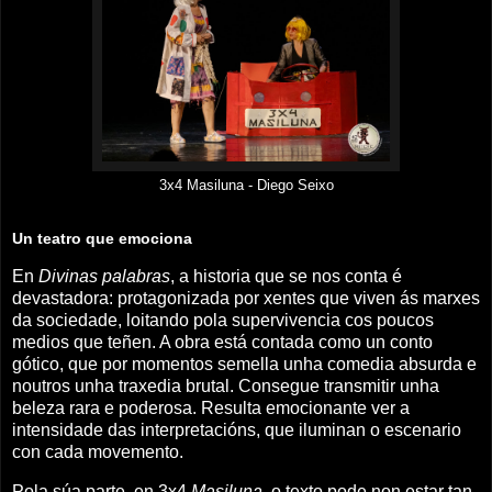
3x4 Masiluna - Diego Seixo
Un teatro que emociona
En
Divinas palabras
, a historia que se nos conta é
devastadora: protagonizada por xentes que viven ás marxes
da sociedade, loitando pola supervivencia cos poucos
medios que teñen. A obra está contada como un conto
gótico, que por momentos semella unha comedia absurda e
noutros unha traxedia brutal. Consegue transmitir unha
beleza rara e poderosa. Resulta emocionante ver a
intensidade das interpretacións, que iluminan o escenario
con cada movemento.
Pola súa parte, en 3x4
Masiluna
, o texto pode non estar tan