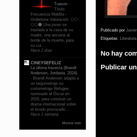
Tuason
-
Título:
Frecuencia Maldita -
Undertone Valoración: 🌕🌕
🌕🌕🌑 Una joven se
traslada a la casa de su
Publicado por
Javie
madre, una anciana al
Etiquetas:
Literatura
borde de la muerte, para
su cui...
Hace 2 días
No hay com
CINEYSEFELIZ
Publicar u
La última travesía (Brandt
Andersen, Jordania, 2024)
-
Brandt Andersen adapta a
un largometraje su
cortometraje Refugee,
nominado al Óscar en
2020, para construir un
drama internacional sobre
el éxodo provocado...
Hace 1 semana
Mostrar todo