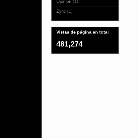
Opinión
(1)
Zync
(1)
Vistas de página en total
481,274