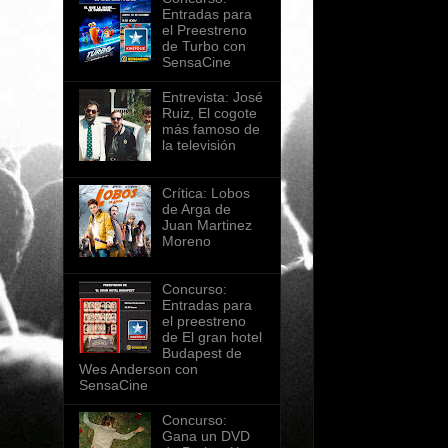
Entradas para
el Preestreno
de Turbo con
SensaCine
Entrevista: José
Ruiz, El cogote
más famoso de
la televisión
Crítica: Lobos
de Arga de
Juan Martinez
Moreno
Concurso:
Entradas para
el preestreno
de El gran hotel
Budapest de
Wes Anderson con
SensaCine
Concurso:
Gana un DVD