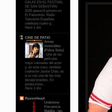
GALAS EN EL FESTIVAL
DE SAN SEBASTIÁN
2026 apareció primero en
El Palomitrón. Radio
Televisión Española
celebrará cuatro g...
Hace 1 día
CINE DE PATIO
Armas
invencibles
(Police Story)
-
Una de las
películas
mejor valoradas del actor
y, en este caso, también
codirector Jackie Chan, es
a su vez una de las más
decepcionantes. En
produccione...
Hace 1 día
RavenHeart
Undertone:
Frecuencia
Maldita - Ian