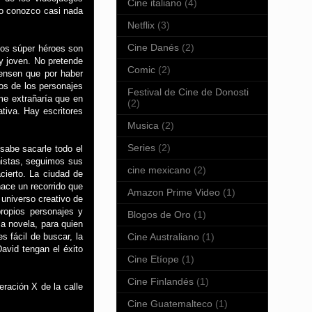
Cine italiano
(4)
no conozco casi nada
Netflix
(3)
Cine Danés
(2)
los súper héroes son
y joven. No pretende
Comic
(2)
iensen que por haber
os de los personajes
Festival de Cine de Donosti
me extrañaría que en
(2)
tiva. Hay escritores
.
Musica
(2)
Series
(2)
sabe sacarle todo el
onistas, seguimos sus
cine mexicano
(2)
cierto. La ciudad de
hace un recorrido que
Amazon Prime Video
(1)
universo creativo de
ropios personajes y
Blogos de Oro
(1)
la novela, para quien
Cine Australiano
(1)
s fácil de buscar, la
avid tengan el éxito
Cine Etíope
(1)
Cine Finlandés
(1)
ración X de la calle
Cine Guatemalteco
(1)