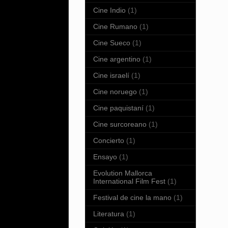
Cine Indio
(1)
Cine Rumano
(1)
Cine Sueco
(1)
Cine argentino
(1)
Cine israelí
(1)
Cine noruego
(1)
Cine paquistaní
(1)
Cine surcoreano
(1)
Concierto
(1)
Ensayo
(1)
Evolution Mallorca
International Film Fest
(1)
Festival de cine la mano
(1)
Literatura
(1)