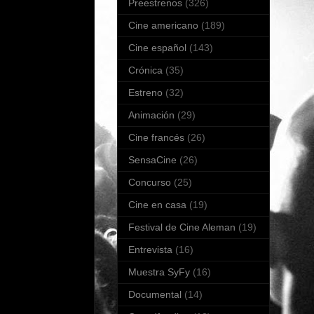
Preestrenos
(326)
Cine americano
(189)
Cine español
(143)
Crónica
(35)
Estreno
(32)
Animación
(29)
Cine francés
(26)
SensaCine
(26)
Concurso
(25)
Cine en casa
(19)
Festival de Cine Aleman
(19)
Entrevista
(16)
Muestra SyFy
(16)
Documental
(14)