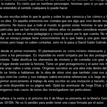
 la materia. Es cierto que se nombran personajes, historias pero si yo que 
e entendido el sentido cualquiera lo puede hacer.
da uno escriba sobre lo que le guste y sobre lo que conozca y los cómics y 
a su obra. En aquella entrevista nos contaba que era algo que vive desde mu
litismo. No busca que a todo el mundo le gusten estas historias ni que p
s películas que se han hecho estos últimos años se puedan considerar expert
í que se le nota un tono pedagógico y mucha pasión por lo que cuenta. No 
ba un ensayo porque tiene conocimientos de lo que habla y una gran narra
storias pero luego no saben contarlas, esto no le pasa a David Galán Galindo
pa desde el primer momento. El planteamiento es como mínimo interesante y 
a como a los personajes. Es imposible no sentir simpatía por los dos protag
interés. Sabe dosificar los elementos de misterio y de comedia con gran a
 lugar donde sucede la historia. Tiene un gran protagonismo y el autor nos 
rar unas calles o unas zonas. Orígenes secretos es una obra más dentro del 
lo se limita a hablarnos de la obra de otros sino que también crea sus p
aya visto los cortos y sus trabajos sabrá encontrar referencias a lo largo de 
 primer acercamiento al trabajo de este escritor es una invitación a hacerlo, e
jo está disponible en su página web. Ojalá las aventuras de Jorge Elías y D
engamos más casos de estos dos investigadores tan particulares.
añana a la venta y el próximo día 6 de Mayo se presenta en la librería Gene
as 19:00h. No os lo perdáis para poder tener una copia firmada por el autor.