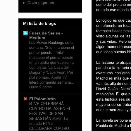
el Caza gigantes
como del profano en
de todo ese mundo h
Lo lógico es que ca
Mi lista de blogs
un referente en tod
tampoco hacer prose
Fuera de Series -
visto algunas de la
Medium
y sus vidas. Pero s
Los Power Rankings de la
algún momento escri
semana: ‘Silo’ mantiene el
que idean buenas hi
primer puesto
-
'Silo'
mantiene el primer puesto
La historia te atra
en un podio que vuelven a
completas 'La Casa del
partido a la histori
Dragón' y 'Cape Fear'. Por
aventuras con gran 
plataformas, Apple TV
Madrid es más que el
lidera por quinta semana...
va más allá de nomb
Hace 9 horas
David Galán. No só
mitologías. El que h
El Palomitrón
esta historia sea su
RTVE CELEBRARÁ
mayoría de su traba
CUATRO GALAS EN EL
que se merezcan y t
FESTIVAL DE SAN
SEBASTIÁN 2026
-
La
La novela se pone m
entrada RTVE
Puebla de Madrid a l
CELEBRARÁ CUATRO