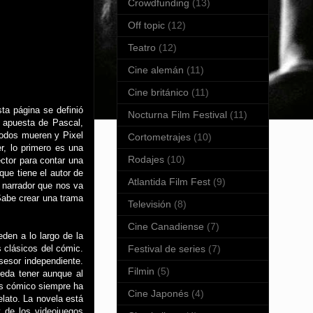
Crowdfunding
(13)
Off topic
(12)
Teatro
(12)
Cine alemán
(11)
Cine británico
(11)
ta página se definió
Nocturna Film Festival
(11)
 apuesta de Pascal,
 todos mueren y Pixel
Cortometrajes
(10)
r, lo primero es una
Rodajes
(10)
ector para contar una
que tiene el autor de
Atlantida Film Fest
(9)
n narrador que nos va
Sabe crear una trama
Televisión
(8)
Cine Canadiense
(7)
den a lo largo de la
Festival de series
(7)
 clásicos del cómic.
sesor independiente.
Filmin
(5)
eda tener aunque al
nos cómico siempre ha
Cine Japonés
(4)
lato. La novela está
 de los videojuegos