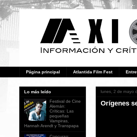
Página principal
Atlantida Film Fest
Entre
lunes, 2 de mayo 
Lo más leído
Festival de Cine
Orígenes s
Alemán:
Críticas: Las
pequeñas
Vampiras,
Hannah Arendt y Transpapa
Concurso: