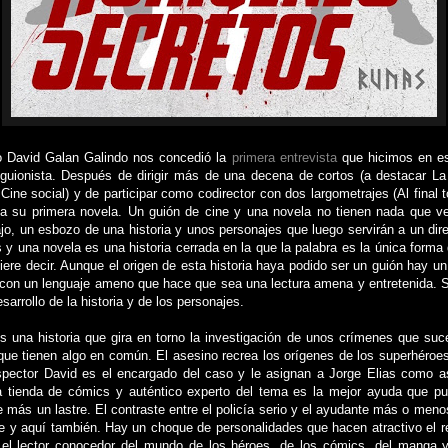
 David Galan Galindo nos concedió la
primera entrevista
que hicimos en es
guionista. Después de dirigir más de una decena de cortos (a destacar La
Cine social) y de participar como codirector con dos largometrajes (Al final
a su primera novela. Un guión de cine y una novela no tienen nada que ve
jo, un esbozo de una historia y unos personajes que luego servirán a un dir
 y una novela es una historia cerrada en la que la palabra es la única forma 
iere decir. Aunque el origen de esta historia haya podido ser un guión hay u
a con un lenguaje ameno que hace que sea una lectura amena y entretenida. 
sarrollo de la historia y de los personajes.
 una historia que gira en torno la investigación de unos crímenes que suce
que tienen algo en común. El asesino recrea los orígenes de los superhéroes
nspector David es el encargado del caso y le asignan a Jorge Elias como a
tienda de cómics y auténtico experto del tema es la mejor ayuda que pu
re más un lastre. El contraste entre el policía serio y el ayudante más o me
ne y aquí también. Hay un choque de personalidades que hacen atractivo el re
 el lector conocedor del mundo de los héroes, de los cómics, del manga y