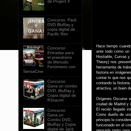
de Project X
Concurso: Pack
DVD BluRay y
copia digital de
Pacific Rim
Hace tiempo cuando
Concurso:
ante todo como un 
Entradas para
Hostiable, Curvas y 
el preestreno
de Menudo
Theory) nos present
Fenómeno con
herramienta de traba
SensaCine
historia en imágenes
contar lo que nos qu
Concurso:
contando la histori
Gana un combo
atractiva, un buen de
DVD, BluRay y
Copia digital de
Orígenes Oscuros es
R3sacon
ciudad de Madrid y 
El recién llegado i
Concurso:
Como dueño de una 
Gana un
Combo DVD,
principio lo conside
BluRay y Copia
funcionado en el ci
digital de Jack
pensada tanto para